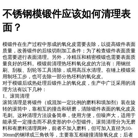
不锈钢模锻件应该如何清理表
面？
模锻件在生产过程中形成的氧化皮需要去除，以提高锻件表面
质量，改善锻件的后续切削加工条件；为了检查锻件表面质量
也需要进行表面清理。另外，冷精压和精密模锻也需要表面质
量良好的坯料。模锻前清理热坯料氧化皮的方法有：用钢丝
刷、刮板、刮轮等工具清除，或用高压水清理。在锤上模锻采
用制坯工步，也可去除一部分热坯料的氧化皮。
对于模锻后或热处理后锻件上的氧化皮，生产中广泛采用的清
理方法有以下几种：
1、滚筒清理
滚筒清理是将锻件（或混加一定比例的磨料和填加剂）装在旋
转的滚筒中，靠相互的撞击和研磨，清除锻件表面的氧化皮及
毛刺。这种清理方法设备简单，使用方便，但噪声大，适用于
能承受一定撞击而不易变形的中小型锻件。滚筒清理分为无磨
料和有磨料清理两种，前者不加入磨料，但可加入直径为10-
30mm的钢球或三角铁等，主要靠互相碰撞清除氧化皮；后者