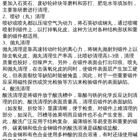
要加入石英石、废砂轮碎块等磨料和苏打、肥皂水等填加剂，
主要靠研磨进行清理。
2、喷砂（丸）清理
喷砂或喷丸都以压缩空气为动力，将石英砂或钢丸，通过喷嘴
喷射到锻件上，以打掉氧化皮。这种方法对各种结构形状和重
量的锻件都适用。
3、抛丸清理
抛丸清理是靠高速转动叶轮的离心力，将钢丸抛射到锻件上以
除去氧化皮。抛丸清理生产率高，比喷砂清理高1-3倍，清理
质量也较好，但噪声大。另外，在锻件表面会打出印痕。喷丸
和抛丸清理，在击落氧化皮的同时，使锻件表面层产生加工硬
化，但表面裂纹等缺陷时能被掩盖，闵此，对于一些重要锻件
应采用磁性探伤或荧光检验等方沾来检验锻件的表面缺陷。
4、酸洗清理
酸洗清理是将锻件放于酸洗槽中，靠酸与铁的化学反应达到清
理的目的。酸洗清理的表面质量高，清理后锻件的表面缺陷
（如发裂、折纹等》显露清晰，便于检查。对锻件上难清理的
部分，如深孔、凹槽等效果明而且锻件也不会产生变形。因
此，酸洗广泛应用于结构复杂、扁薄细长等易变形和重要的锻
件。碳素钢和低合金钢锻件的酸洗溶液是碳酸或盐酸。
高合金钢和有色合金使用多种酸的混合溶液，有时还须使用碱