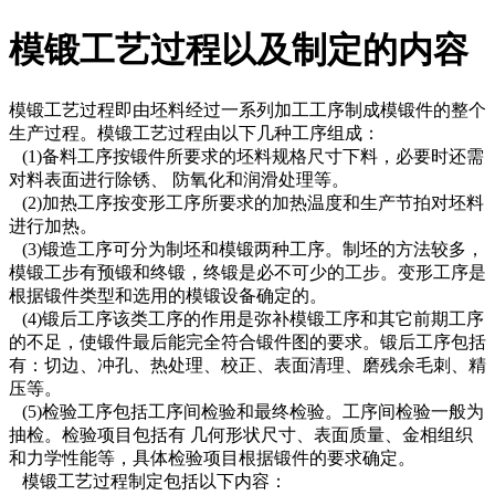
模锻工艺过程以及制定的内容
模锻工艺过程即由坯料经过一系列加工工序制成模锻件的整个
生产过程。模锻工艺过程由以下几种工序组成：
(1)备料工序按锻件所要求的坯料规格尺寸下料，必要时还需
对料表面进行除锈、 防氧化和润滑处理等。
(2)加热工序按变形工序所要求的加热温度和生产节拍对坯料
进行加热。
(3)锻造工序可分为制坯和模锻两种工序。制坯的方法较多，
模锻工步有预锻和终锻，终锻是必不可少的工步。变形工序是
根据锻件类型和选用的模锻设备确定的。
(4)锻后工序该类工序的作用是弥补模锻工序和其它前期工序
的不足，使锻件最后能完全符合锻件图的要求。锻后工序包括
有：切边、冲孔、热处理、校正、表面清理、磨残余毛刺、精
压等。
(5)检验工序包括工序间检验和最终检验。工序间检验一般为
抽检。检验项目包括有 几何形状尺寸、表面质量、金相组织
和力学性能等，具体检验项目根据锻件的要求确定。
模锻工艺过程制定包括以下内容：