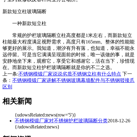
新款短立柱玻璃隔断
一种新款短立柱
常规的护栏玻璃隔断立柱高度都是1米左右，而新款短立
柱能最大程度满足视野需求，高度只有165mm。整体的性能能
够更好的展示。我知道，潮汐有升有落，也知道，幸福不能永
远停留。可是当它满满呈现面前的时候，唯一该做的事，就是
安静地坐下来，观察它，享受它和感谢它，活在当下，珍惜现
在。而新款短立柱护栏玻璃隔断就是你的不二之选。
上一条:
不锈钢模锻厂家说说劣质不锈钢立柱有什么特点
下一
条：
不锈钢模锻厂家讲解不锈钢玻璃幕墙配件与不锈钢驳接爪
区别
相关新闻
{udowsRelated:news(row='5')}
不锈钢模锻厂家对不锈钢护栏玻璃隔断分类
2018-12-26
{/udowsRelated:news}