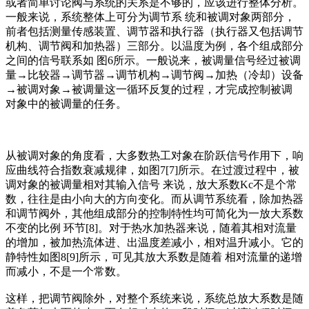
或者简单讨论阀与系统的关系是不够的，应该进行整体分析。
一般来说，系统整体上可分为调节系 统和被调对象两部分，
前者包括测量传感装置、调节器和执行器（执行器又包括调节
机构、调节阀和加热器）三部分。以温度为例，各个组成部分
之间的信号联系如 图6所示。一般说来，被调量信号经过被调
量→比较器→调节器→调节机构→调节阀→加热（冷却）设备
→被调对象→被调量这一循环反复的过程，才完成控制被调
对象中的被调量的任务。
从被调对象的角度看，大多数热工对象在阶跃信号作用下，响
应曲线符合指数衰减规律，如图7[7]所示。在过渡过程中，被
调对象的被调量相对其输入信号 来说，放大系数Kc不是个常
数，往往是由小向大的方向变化。而从调节系统看，除加热器
和调节阀外，其他组成部分的控制特性均可简化为一放大系数
不变的比例 环节[8]。对于热水加热器来说，随着其相对流量
的增加，被加热流体进、出温度差减小，相对温升减小。它的
静特性如图8[9]所示，可见其放大系数是随着 相对流量的递增
而减小，不是一个常数。
这样，把调节阀除外，对整个系统来说，系统总放大系数是随