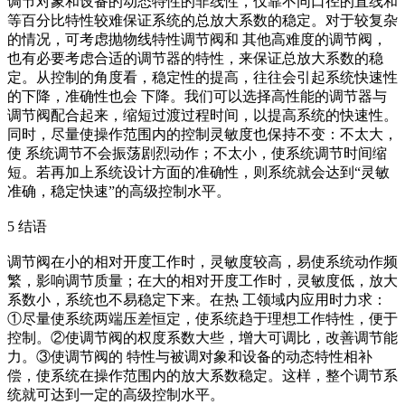
调节对象和设备的动态特性的非线性，仅靠不同口径的直线和
等百分比特性较难保证系统的总放大系数的稳定。对于较复杂
的情况，可考虑抛物线特性调节阀和 其他高难度的调节阀，
也有必要考虑合适的调节器的特性，来保证总放大系数的稳
定。从控制的角度看，稳定性的提高，往往会引起系统快速性
的下降，准确性也会 下降。我们可以选择高性能的调节器与
调节阀配合起来，缩短过渡过程时间，以提高系统的快速性。
同时，尽量使操作范围内的控制灵敏度也保持不变：不太大，
使 系统调节不会振荡剧烈动作；不太小，使系统调节时间缩
短。若再加上系统设计方面的准确性，则系统就会达到“灵敏
准确，稳定快速”的高级控制水平。
5 结语
调节阀在小的相对开度工作时，灵敏度较高，易使系统动作频
繁，影响调节质量；在大的相对开度工作时，灵敏度低，放大
系数小，系统也不易稳定下来。在热 工领域内应用时力求：
①尽量使系统两端压差恒定，使系统趋于理想工作特性，便于
控制。②使调节阀的权度系数大些，增大可调比，改善调节能
力。③使调节阀的 特性与被调对象和设备的动态特性相补
偿，使系统在操作范围内的放大系数稳定。这样，整个调节系
统就可达到一定的高级控制水平。