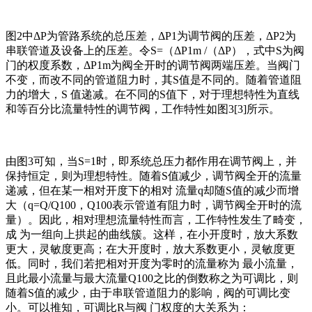
图2中ΔP为管路系统的总压差，ΔP1为调节阀的压差，ΔP2为
串联管道及设备上的压差。令S=（ΔP1m /（ΔP），式中S为阀
门的权度系数，ΔP1m为阀全开时的调节阀两端压差。当阀门
不变，而改不同的管道阻力时，其S值是不同的。随着管道阻
力的增大，S 值递减。在不同的S值下，对于理想特性为直线
和等百分比流量特性的调节阀，工作特性如图3[3]所示。
由图3可知，当S=1时，即系统总压力都作用在调节阀上，并
保持恒定，则为理想特性。随着S值减少，调节阀全开的流量
递减，但在某一相对开度下的相对 流量q却随S值的减少而增
大（q=Q/Q100，Q100表示管道有阻力时，调节阀全开时的流
量）。因此，相对理想流量特性而言，工作特性发生了畸变，
成 为一组向上拱起的曲线簇。这样，在小开度时，放大系数
更大，灵敏度更高；在大开度时，放大系数更小，灵敏度更
低。同时，我们若把相对开度为零时的流量称为 最小流量，
且此最小流量与最大流量Q100之比的倒数称之为可调比，则
随着S值的减少，由于串联管道阻力的影响，阀的可调比变
小。可以推知，可调比R与阀 门权度的大关系为：