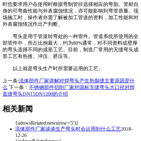
时也要求用户在使用时根据弯制管径选择相应的弯胎。管材自
身的可弯曲性能与外表腐蚀情况，亦可能影响到弯管质量。现
场施工时，操作者亦需了解被加工管道的资料，加工性能和对
外表腐蚀情况作出产判断。
弯头是用于管道转弯处的一种管件。管道系统所使用的全
部管件中，所占比例最大，约为80%通常，对不同资料或壁厚
的弯头选择不同的成形工艺。目前，制造厂常用的无缝弯头成
形工艺有热推、冲压、挤压等。
以上就是弯头生产时所需要运用的工艺。
上一条:
流体部件厂家讲解对焊弯头产生热裂缝主要原因是什
么
下一条：
不锈钢部件切削厂家对国标无缝弯头大口径对焊
直缝弯头DN15DN1200的介绍
相关新闻
{udowsRelated:news(row='5')}
流体部件厂家谈谈生产弯头时会运用到什么工艺
2018-
12-26
{/udowsRelated:news}